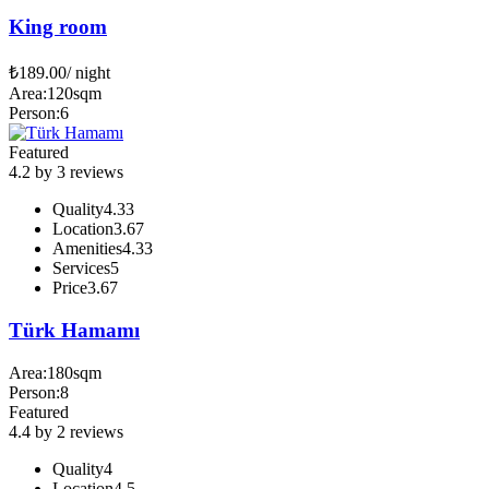
King room
₺
189.00
/ night
Area:
120sqm
Person:
6
Featured
4.2 by 3 reviews
Quality
4.33
Location
3.67
Amenities
4.33
Services
5
Price
3.67
Türk Hamamı
Area:
180sqm
Person:
8
Featured
4.4 by 2 reviews
Quality
4
Location
4.5