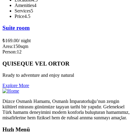
Amenities
4
Services
5
Price
4.5
Suite room
₺
169.00
/ night
Area:
150sqm
Person:
12
QUISEQUE VEL ORTOR
Ready to adventure and enjoy natural
Explore More
Düzce Osmanlı Hamamı, Osmanlı İmparatorluğu’nun zengin
kültürel mirasını günümüze taşıyan tarihi bir yapıdır. Geleneksel
Türk hamamı deneyimini modern konforla buluşturan hamamımız,
misafirlerine hem fiziksel hem de ruhsal arınma sunmayı amaçlar.
Hızlı Menü