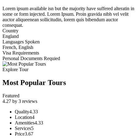
Lorem ipsum available isn but the majority have suffered alteratin in
some or form injected. Lorem Ipsum. Proin gravida nibh vel velit
auctor aliqueenean sollicitudin, lorem quis bibendum auctor
consequat.
Country
England
Languages Spoken
French, English
Visa Requirements
Personal Documents Requied
Explore Tour
Most Popular Tours
Featured
4.27 by 3 reviews
Quality
4.33
Location
4
Amenities
4.33
Services
5
Price
3.67