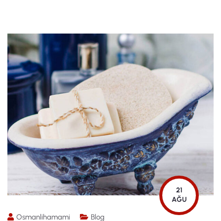
21
AĞU
Osmanlihamami
Blog